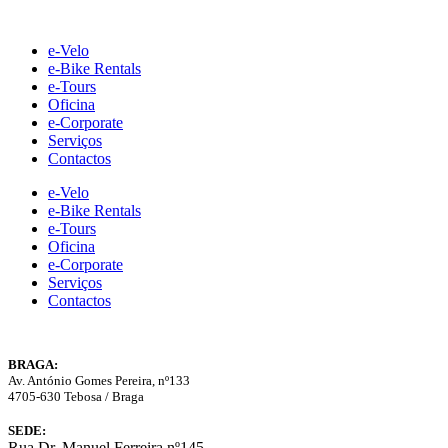
Skip
to
e-Velo
content
e-Bike Rentals
e-Tours
Oficina
e-Corporate
Serviços
Contactos
e-Velo
e-Bike Rentals
e-Tours
Oficina
e-Corporate
Serviços
Contactos
BRAGA:
Av. António Gomes Pereira, nº133
4705-630 Tebosa / Braga
SEDE:
Rua Dr. Manuel Ferreira nº145