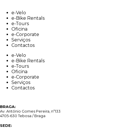
Skip
to
e-Velo
content
e-Bike Rentals
e-Tours
Oficina
e-Corporate
Serviços
Contactos
e-Velo
e-Bike Rentals
e-Tours
Oficina
e-Corporate
Serviços
Contactos
BRAGA:
Av. António Gomes Pereira, nº133
4705-630 Tebosa / Braga
SEDE: