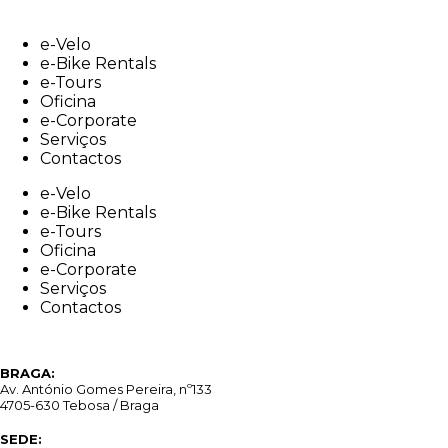
Skip
to
e-Velo
content
e-Bike Rentals
e-Tours
Oficina
e-Corporate
Serviços
Contactos
e-Velo
e-Bike Rentals
e-Tours
Oficina
e-Corporate
Serviços
Contactos
BRAGA:
Av. António Gomes Pereira, nº133
4705-630 Tebosa / Braga
SEDE: