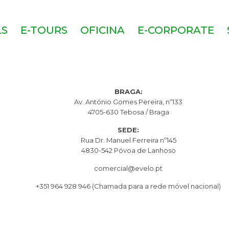
LS
E-TOURS
OFICINA
E-CORPORATE
BRAGA:
Av. António Gomes Pereira, nº133
4705-630 Tebosa / Braga
SEDE:
Rua Dr. Manuel Ferreira nº145
4830-542 Póvoa de Lanhoso
comercial@evelo.pt
+351 964 928 946
(Chamada para a rede móvel nacional)