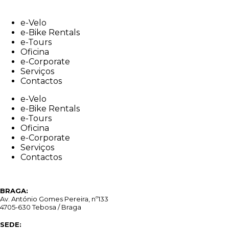
Skip
to
e-Velo
content
e-Bike Rentals
e-Tours
Oficina
e-Corporate
Serviços
Contactos
e-Velo
e-Bike Rentals
e-Tours
Oficina
e-Corporate
Serviços
Contactos
BRAGA:
Av. António Gomes Pereira, nº133
4705-630 Tebosa / Braga
SEDE: