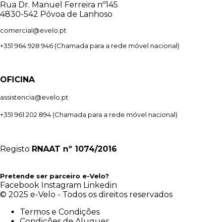
Rua Dr. Manuel Ferreira nº145
4830-542 Póvoa de Lanhoso
comercial@evelo.pt
+351 964 928 946
(Chamada para a rede móvel nacional)
OFICINA
assistencia@evelo.pt
+351 961 202 894
(Chamada para a rede móvel nacional)
Registo
RNAAT
nº 1074/2016
Pretende ser parceiro e-Velo?
Facebook
Instagram
Linkedin
© 2025 e-Velo - Todos os direitos reservados
Termos e Condições
Condições de Aluguer