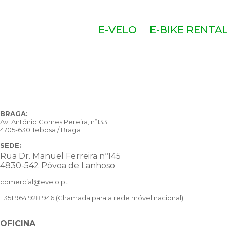
E-VELO
E-BIKE RENTA
BRAGA:
Av. António Gomes Pereira, nº133
4705-630 Tebosa / Braga
SEDE:
Rua Dr. Manuel Ferreira nº145
4830-542 Póvoa de Lanhoso
comercial@evelo.pt
+351 964 928 946
(Chamada para a rede móvel nacional)
OFICINA