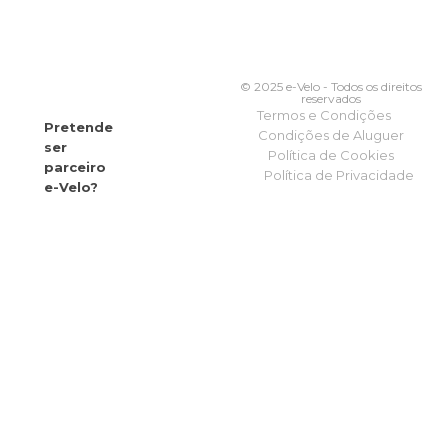
© 2025 e-Velo - Todos os direitos
reservados
Termos e Condições
Pretende
Condições de Aluguer
ser
Política de Cookies
parceiro
Política de Privacidade
e-Velo?