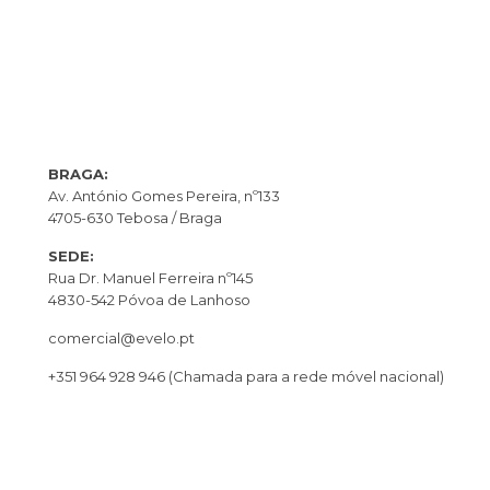
BRAGA:
Av. António Gomes Pereira, nº133
4705-630 Tebosa / Braga
SEDE:
Rua Dr. Manuel Ferreira nº145
4830-542 Póvoa de Lanhoso
comercial@evelo.pt
+351 964 928 946
(Chamada para a rede móvel nacional)