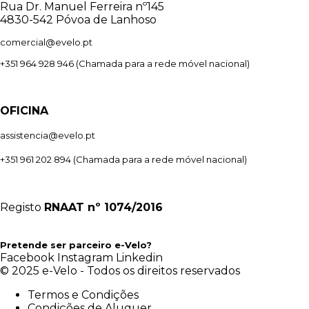
Rua Dr. Manuel Ferreira nº145
4830-542 Póvoa de Lanhoso
comercial@evelo.pt
+351 964 928 946
(Chamada para a rede móvel nacional)
OFICINA
assistencia@evelo.pt
+351 961 202 894
(Chamada para a rede móvel nacional)
Registo
RNAAT
nº 1074/2016
Pretende ser parceiro e-Velo?
Facebook
Instagram
Linkedin
© 2025 e-Velo - Todos os direitos reservados
Termos e Condições
Condições de Aluguer