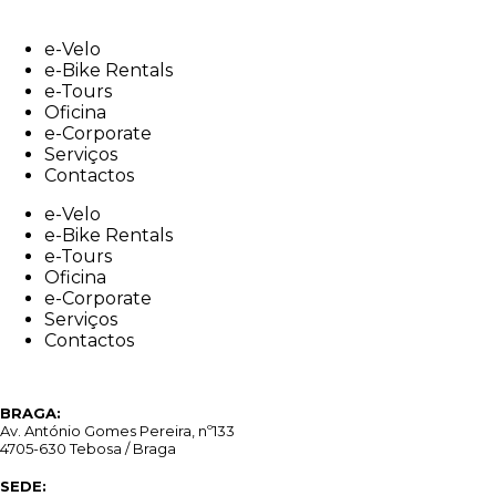
Skip
to
e-Velo
content
e-Bike Rentals
e-Tours
Oficina
e-Corporate
Serviços
Contactos
e-Velo
e-Bike Rentals
e-Tours
Oficina
e-Corporate
Serviços
Contactos
BRAGA:
Av. António Gomes Pereira, nº133
4705-630 Tebosa / Braga
SEDE: