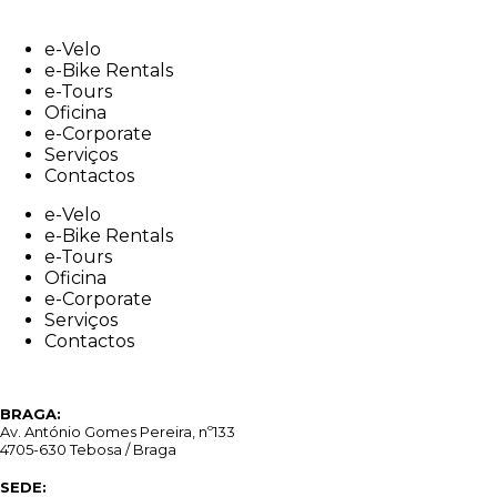
Skip
to
e-Velo
content
e-Bike Rentals
e-Tours
Oficina
e-Corporate
Serviços
Contactos
e-Velo
e-Bike Rentals
e-Tours
Oficina
e-Corporate
Serviços
Contactos
BRAGA:
Av. António Gomes Pereira, nº133
4705-630 Tebosa / Braga
SEDE: