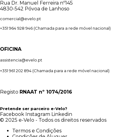
Rua Dr. Manuel Ferreira nº145
4830-542 Póvoa de Lanhoso
comercial@evelo.pt
+351 964 928 946
(Chamada para a rede móvel nacional)
OFICINA
assistencia@evelo.pt
+351 961 202 894
(Chamada para a rede móvel nacional)
Registo
RNAAT
nº 1074/2016
Pretende ser parceiro e-Velo?
Facebook
Instagram
Linkedin
© 2025 e-Velo - Todos os direitos reservados
Termos e Condições
Condições de Aluguer