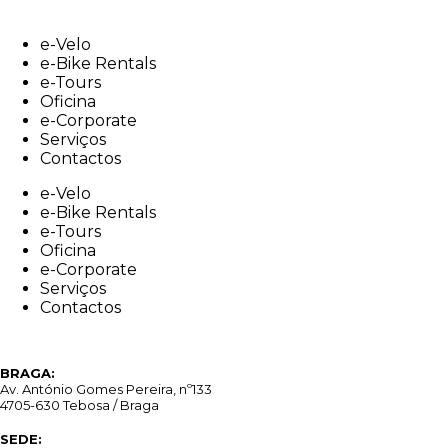
Skip
to
e-Velo
content
e-Bike Rentals
e-Tours
Oficina
e-Corporate
Serviços
Contactos
e-Velo
e-Bike Rentals
e-Tours
Oficina
e-Corporate
Serviços
Contactos
BRAGA:
Av. António Gomes Pereira, nº133
4705-630 Tebosa / Braga
SEDE: