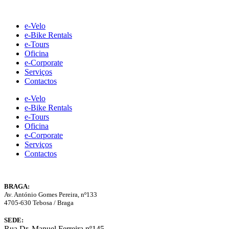
Skip
to
e-Velo
content
e-Bike Rentals
e-Tours
Oficina
e-Corporate
Serviços
Contactos
e-Velo
e-Bike Rentals
e-Tours
Oficina
e-Corporate
Serviços
Contactos
BRAGA:
Av. António Gomes Pereira, nº133
4705-630 Tebosa / Braga
SEDE:
Rua Dr. Manuel Ferreira nº145