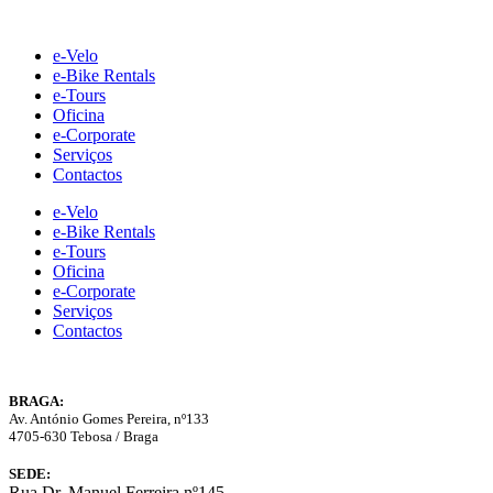
Skip
to
e-Velo
content
e-Bike Rentals
e-Tours
Oficina
e-Corporate
Serviços
Contactos
e-Velo
e-Bike Rentals
e-Tours
Oficina
e-Corporate
Serviços
Contactos
BRAGA:
Av. António Gomes Pereira, nº133
4705-630 Tebosa / Braga
SEDE:
Rua Dr. Manuel Ferreira nº145