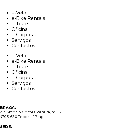
Skip
to
e-Velo
content
e-Bike Rentals
e-Tours
Oficina
e-Corporate
Serviços
Contactos
e-Velo
e-Bike Rentals
e-Tours
Oficina
e-Corporate
Serviços
Contactos
BRAGA:
Av. António Gomes Pereira, nº133
4705-630 Tebosa / Braga
SEDE: