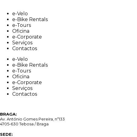
Skip
to
e-Velo
content
e-Bike Rentals
e-Tours
Oficina
e-Corporate
Serviços
Contactos
e-Velo
e-Bike Rentals
e-Tours
Oficina
e-Corporate
Serviços
Contactos
BRAGA:
Av. António Gomes Pereira, nº133
4705-630 Tebosa / Braga
SEDE: