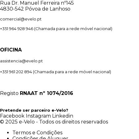
Rua Dr. Manuel Ferreira nº145
4830-542 Póvoa de Lanhoso
comercial@evelo.pt
+351 964 928 946
(Chamada para a rede móvel nacional)
OFICINA
assistencia@evelo.pt
+351 961 202 894
(Chamada para a rede móvel nacional)
Registo
RNAAT
nº 1074/2016
Pretende ser parceiro e-Velo?
Facebook
Instagram
Linkedin
© 2025 e-Velo - Todos os direitos reservados
Termos e Condições
Condições de Aluguer