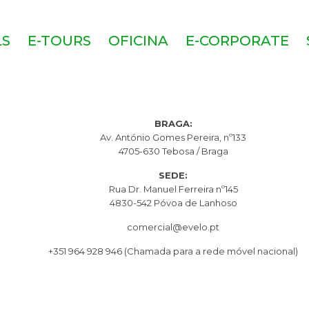
LS
E-TOURS
OFICINA
E-CORPORATE
BRAGA:
Av. António Gomes Pereira, nº133
4705-630 Tebosa / Braga
SEDE:
Rua Dr. Manuel Ferreira nº145
4830-542 Póvoa de Lanhoso
comercial@evelo.pt
+351 964 928 946
(Chamada para a rede móvel nacional)