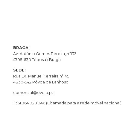
BRAGA:
Av. António Gomes Pereira, nº133
4705-630 Tebosa / Braga
SEDE:
Rua Dr. Manuel Ferreira nº145
4830-542 Póvoa de Lanhoso
comercial@evelo.pt
+351 964 928 946
(Chamada para a rede móvel nacional)