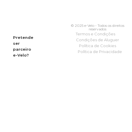
© 2025 e-Velo - Todos os direitos
reservados
Termos e Condições
Pretende
Condições de Aluguer
ser
Política de Cookies
parceiro
Política de Privacidade
e-Velo?