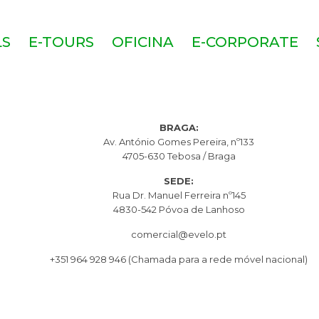
LS
E-TOURS
OFICINA
E-CORPORATE
BRAGA:
Av. António Gomes Pereira, nº133
4705-630 Tebosa / Braga
SEDE:
Rua Dr. Manuel Ferreira nº145
4830-542 Póvoa de Lanhoso
comercial@evelo.pt
+351 964 928 946
(Chamada para a rede móvel nacional)