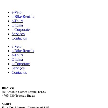
Skip
to
e-Velo
content
e-Bike Rentals
e-Tours
Oficina
e-Corporate
Serviços
Contactos
e-Velo
e-Bike Rentals
e-Tours
Oficina
e-Corporate
Serviços
Contactos
BRAGA:
Av. António Gomes Pereira, nº133
4705-630 Tebosa / Braga
SEDE:
Rua Dr. Manuel Ferreira nº145