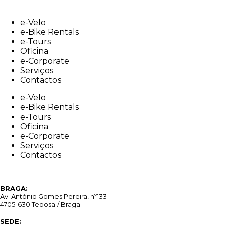
Skip
to
e-Velo
content
e-Bike Rentals
e-Tours
Oficina
e-Corporate
Serviços
Contactos
e-Velo
e-Bike Rentals
e-Tours
Oficina
e-Corporate
Serviços
Contactos
BRAGA:
Av. António Gomes Pereira, nº133
4705-630 Tebosa / Braga
SEDE: