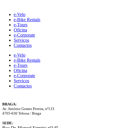
Skip
to
e-Velo
content
e-Bike Rentals
e-Tours
Oficina
e-Corporate
Serviços
Contactos
e-Velo
e-Bike Rentals
e-Tours
Oficina
e-Corporate
Serviços
Contactos
BRAGA:
Av. António Gomes Pereira, nº133
4705-630 Tebosa / Braga
SEDE:
Rua Dr. Manuel Ferreira nº145