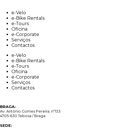
Skip
to
e-Velo
content
e-Bike Rentals
e-Tours
Oficina
e-Corporate
Serviços
Contactos
e-Velo
e-Bike Rentals
e-Tours
Oficina
e-Corporate
Serviços
Contactos
BRAGA:
Av. António Gomes Pereira, nº133
4705-630 Tebosa / Braga
SEDE: