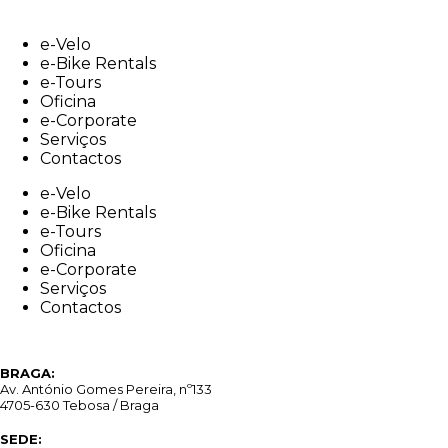
Skip
to
e-Velo
content
e-Bike Rentals
e-Tours
Oficina
e-Corporate
Serviços
Contactos
e-Velo
e-Bike Rentals
e-Tours
Oficina
e-Corporate
Serviços
Contactos
BRAGA:
Av. António Gomes Pereira, nº133
4705-630 Tebosa / Braga
SEDE: