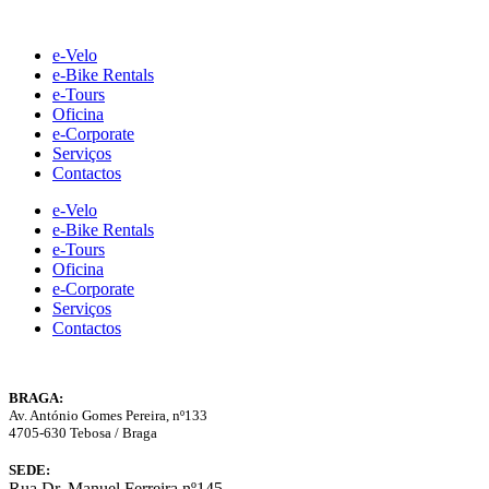
Skip
to
e-Velo
content
e-Bike Rentals
e-Tours
Oficina
e-Corporate
Serviços
Contactos
e-Velo
e-Bike Rentals
e-Tours
Oficina
e-Corporate
Serviços
Contactos
BRAGA:
Av. António Gomes Pereira, nº133
4705-630 Tebosa / Braga
SEDE:
Rua Dr. Manuel Ferreira nº145