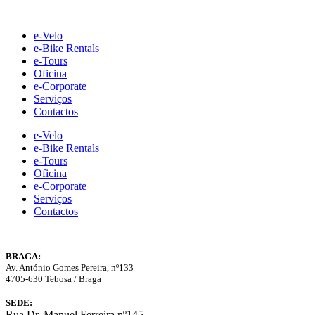
Skip
to
e-Velo
content
e-Bike Rentals
e-Tours
Oficina
e-Corporate
Serviços
Contactos
e-Velo
e-Bike Rentals
e-Tours
Oficina
e-Corporate
Serviços
Contactos
BRAGA:
Av. António Gomes Pereira, nº133
4705-630 Tebosa / Braga
SEDE:
Rua Dr. Manuel Ferreira nº145