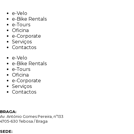
Skip
to
e-Velo
content
e-Bike Rentals
e-Tours
Oficina
e-Corporate
Serviços
Contactos
e-Velo
e-Bike Rentals
e-Tours
Oficina
e-Corporate
Serviços
Contactos
BRAGA:
Av. António Gomes Pereira, nº133
4705-630 Tebosa / Braga
SEDE: