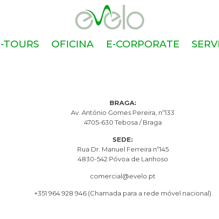
E-TOURS
OFICINA
E-CORPORATE
SERV
BRAGA:
Av. António Gomes Pereira, nº133
4705-630 Tebosa / Braga
SEDE:
Rua Dr. Manuel Ferreira nº145
4830-542 Póvoa de Lanhoso
comercial@evelo.pt
+351 964 928 946
(Chamada para a rede móvel nacional)