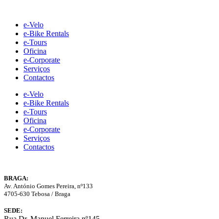
Skip
to
e-Velo
content
e-Bike Rentals
e-Tours
Oficina
e-Corporate
Serviços
Contactos
e-Velo
e-Bike Rentals
e-Tours
Oficina
e-Corporate
Serviços
Contactos
BRAGA:
Av. António Gomes Pereira, nº133
4705-630 Tebosa / Braga
SEDE:
Rua Dr. Manuel Ferreira nº145