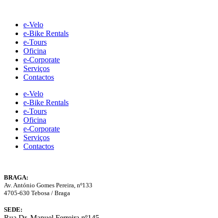
Skip
to
e-Velo
content
e-Bike Rentals
e-Tours
Oficina
e-Corporate
Serviços
Contactos
e-Velo
e-Bike Rentals
e-Tours
Oficina
e-Corporate
Serviços
Contactos
BRAGA:
Av. António Gomes Pereira, nº133
4705-630 Tebosa / Braga
SEDE:
Rua Dr. Manuel Ferreira nº145