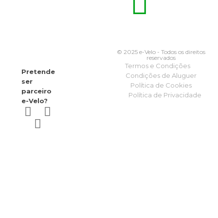
© 2025 e-Velo - Todos os direitos
reservados
Termos e Condições
Pretende
Condições de Aluguer
ser
Política de Cookies
parceiro
Política de Privacidade
e-Velo?