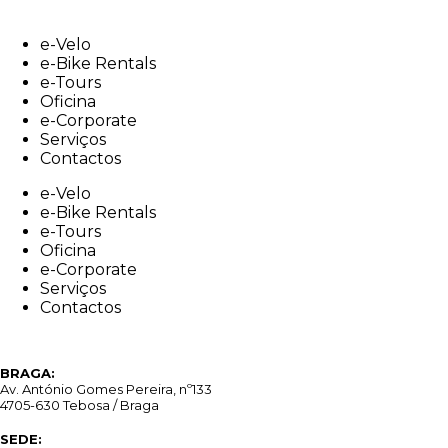
Skip
to
e-Velo
content
e-Bike Rentals
e-Tours
Oficina
e-Corporate
Serviços
Contactos
e-Velo
e-Bike Rentals
e-Tours
Oficina
e-Corporate
Serviços
Contactos
BRAGA:
Av. António Gomes Pereira, nº133
4705-630 Tebosa / Braga
SEDE: