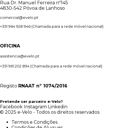
Rua Dr. Manuel Ferreira nº145
4830-542 Póvoa de Lanhoso
comercial@evelo.pt
+351 964 928 946
(Chamada para a rede móvel nacional)
OFICINA
assistencia@evelo.pt
+351 961 202 894
(Chamada para a rede móvel nacional)
Registo
RNAAT
nº 1074/2016
Pretende ser parceiro e-Velo?
Facebook
Instagram
Linkedin
© 2025 e-Velo - Todos os direitos reservados
Termos e Condições
Condições de Aluguer