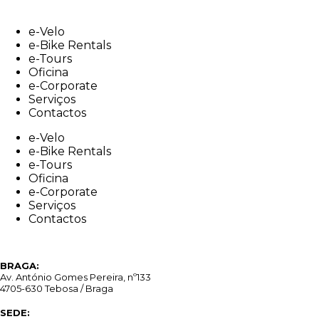
Skip
to
e-Velo
content
e-Bike Rentals
e-Tours
Oficina
e-Corporate
Serviços
Contactos
e-Velo
e-Bike Rentals
e-Tours
Oficina
e-Corporate
Serviços
Contactos
BRAGA:
Av. António Gomes Pereira, nº133
4705-630 Tebosa / Braga
SEDE: