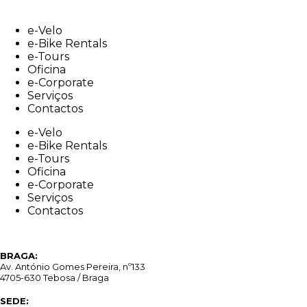
Skip
to
e-Velo
content
e-Bike Rentals
e-Tours
Oficina
e-Corporate
Serviços
Contactos
e-Velo
e-Bike Rentals
e-Tours
Oficina
e-Corporate
Serviços
Contactos
BRAGA:
Av. António Gomes Pereira, nº133
4705-630 Tebosa / Braga
SEDE: