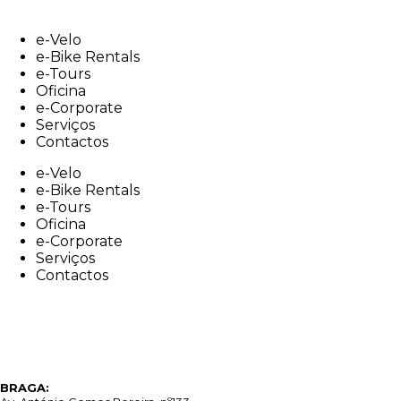
Skip
to
e-Velo
content
e-Bike Rentals
e-Tours
Oficina
e-Corporate
Serviços
Contactos
e-Velo
e-Bike Rentals
e-Tours
Oficina
e-Corporate
Serviços
Contactos
BRAGA: