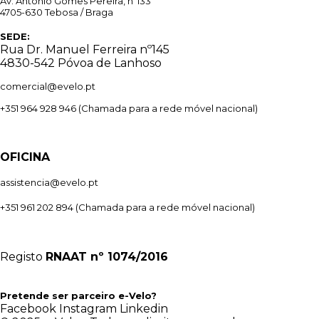
Av. António Gomes Pereira, nº133
4705-630 Tebosa / Braga
SEDE:
Rua Dr. Manuel Ferreira nº145
4830-542 Póvoa de Lanhoso
comercial@evelo.pt
+351 964 928 946
(Chamada para a rede móvel nacional)
OFICINA
assistencia@evelo.pt
+351 961 202 894
(Chamada para a rede móvel nacional)
Registo
RNAAT
nº 1074/2016
Pretende ser parceiro e-Velo?
Facebook
Instagram
Linkedin