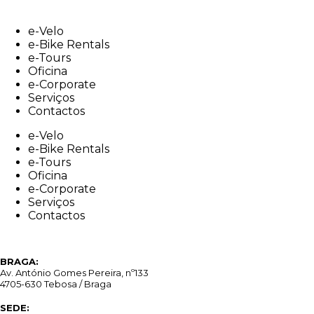
Skip
to
e-Velo
content
e-Bike Rentals
e-Tours
Oficina
e-Corporate
Serviços
Contactos
e-Velo
e-Bike Rentals
e-Tours
Oficina
e-Corporate
Serviços
Contactos
BRAGA:
Av. António Gomes Pereira, nº133
4705-630 Tebosa / Braga
SEDE: