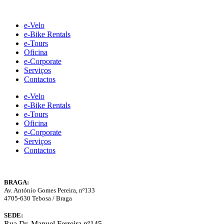
Skip
to
e-Velo
content
e-Bike Rentals
e-Tours
Oficina
e-Corporate
Serviços
Contactos
e-Velo
e-Bike Rentals
e-Tours
Oficina
e-Corporate
Serviços
Contactos
BRAGA:
Av. António Gomes Pereira, nº133
4705-630 Tebosa / Braga
SEDE:
Rua Dr. Manuel Ferreira nº145