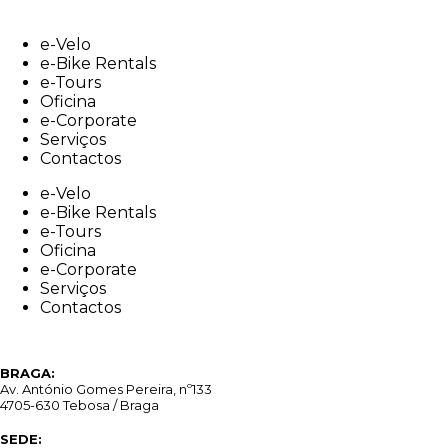
Skip
to
e-Velo
content
e-Bike Rentals
e-Tours
Oficina
e-Corporate
Serviços
Contactos
e-Velo
e-Bike Rentals
e-Tours
Oficina
e-Corporate
Serviços
Contactos
BRAGA:
Av. António Gomes Pereira, nº133
4705-630 Tebosa / Braga
SEDE: