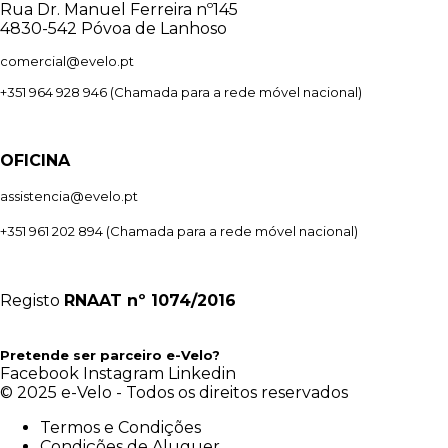
Rua Dr. Manuel Ferreira nº145
4830-542 Póvoa de Lanhoso
comercial@evelo.pt
+351 964 928 946
(Chamada para a rede móvel nacional)
OFICINA
assistencia@evelo.pt
+351 961 202 894
(Chamada para a rede móvel nacional)
Registo
RNAAT
nº 1074/2016
Pretende ser parceiro e-Velo?
Facebook
Instagram
Linkedin
© 2025 e-Velo - Todos os direitos reservados
Termos e Condições
Condições de Aluguer