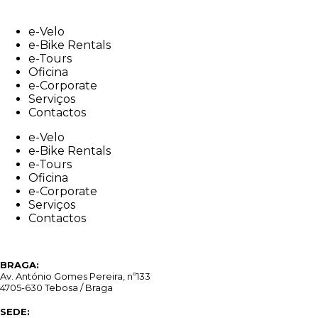
Skip
to
e-Velo
content
e-Bike Rentals
e-Tours
Oficina
e-Corporate
Serviços
Contactos
e-Velo
e-Bike Rentals
e-Tours
Oficina
e-Corporate
Serviços
Contactos
BRAGA:
Av. António Gomes Pereira, nº133
4705-630 Tebosa / Braga
SEDE: