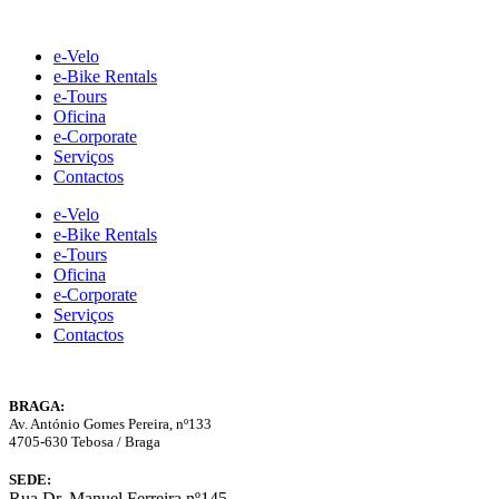
Skip
to
e-Velo
content
e-Bike Rentals
e-Tours
Oficina
e-Corporate
Serviços
Contactos
e-Velo
e-Bike Rentals
e-Tours
Oficina
e-Corporate
Serviços
Contactos
BRAGA:
Av. António Gomes Pereira, nº133
4705-630 Tebosa / Braga
SEDE:
Rua Dr. Manuel Ferreira nº145