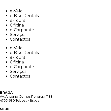
Skip
to
e-Velo
content
e-Bike Rentals
e-Tours
Oficina
e-Corporate
Serviços
Contactos
e-Velo
e-Bike Rentals
e-Tours
Oficina
e-Corporate
Serviços
Contactos
BRAGA:
Av. António Gomes Pereira, nº133
4705-630 Tebosa / Braga
SEDE: