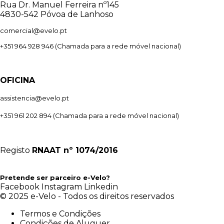
Rua Dr. Manuel Ferreira nº145
4830-542 Póvoa de Lanhoso
comercial@evelo.pt
+351 964 928 946
(Chamada para a rede móvel nacional)
OFICINA
assistencia@evelo.pt
+351 961 202 894
(Chamada para a rede móvel nacional)
Registo
RNAAT
nº 1074/2016
Pretende ser parceiro e-Velo?
Facebook
Instagram
Linkedin
© 2025 e-Velo - Todos os direitos reservados
Termos e Condições
Condições de Aluguer