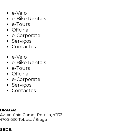
Skip
to
e-Velo
content
e-Bike Rentals
e-Tours
Oficina
e-Corporate
Serviços
Contactos
e-Velo
e-Bike Rentals
e-Tours
Oficina
e-Corporate
Serviços
Contactos
BRAGA:
Av. António Gomes Pereira, nº133
4705-630 Tebosa / Braga
SEDE: