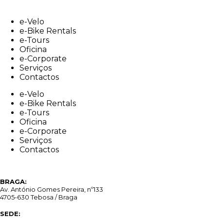
Skip
to
e-Velo
content
e-Bike Rentals
e-Tours
Oficina
e-Corporate
Serviços
Contactos
e-Velo
e-Bike Rentals
e-Tours
Oficina
e-Corporate
Serviços
Contactos
BRAGA:
Av. António Gomes Pereira, nº133
4705-630 Tebosa / Braga
SEDE: