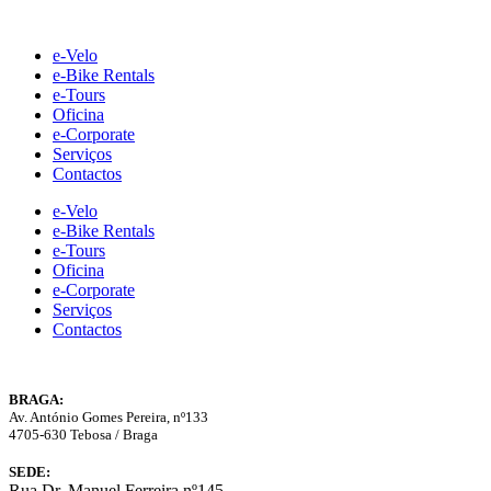
Skip
to
e-Velo
content
e-Bike Rentals
e-Tours
Oficina
e-Corporate
Serviços
Contactos
e-Velo
e-Bike Rentals
e-Tours
Oficina
e-Corporate
Serviços
Contactos
BRAGA:
Av. António Gomes Pereira, nº133
4705-630 Tebosa / Braga
SEDE:
Rua Dr. Manuel Ferreira nº145