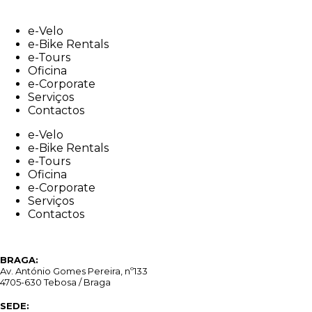
Skip
to
e-Velo
content
e-Bike Rentals
e-Tours
Oficina
e-Corporate
Serviços
Contactos
e-Velo
e-Bike Rentals
e-Tours
Oficina
e-Corporate
Serviços
Contactos
BRAGA:
Av. António Gomes Pereira, nº133
4705-630 Tebosa / Braga
SEDE: