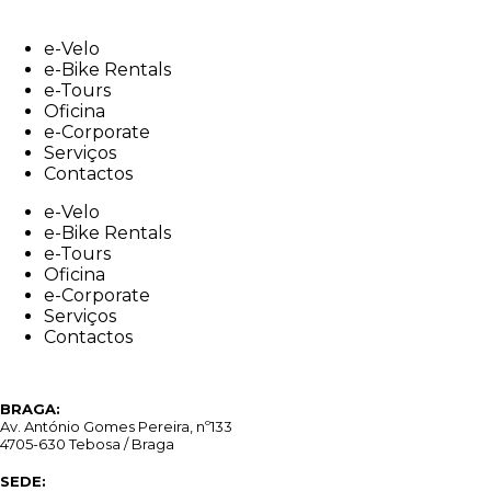
Skip
to
e-Velo
content
e-Bike Rentals
e-Tours
Oficina
e-Corporate
Serviços
Contactos
e-Velo
e-Bike Rentals
e-Tours
Oficina
e-Corporate
Serviços
Contactos
BRAGA:
Av. António Gomes Pereira, nº133
4705-630 Tebosa / Braga
SEDE: