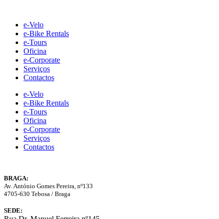
Skip
to
e-Velo
content
e-Bike Rentals
e-Tours
Oficina
e-Corporate
Serviços
Contactos
e-Velo
e-Bike Rentals
e-Tours
Oficina
e-Corporate
Serviços
Contactos
BRAGA:
Av. António Gomes Pereira, nº133
4705-630 Tebosa / Braga
SEDE:
Rua Dr. Manuel Ferreira nº145