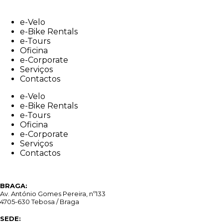
Skip
to
e-Velo
content
e-Bike Rentals
e-Tours
Oficina
e-Corporate
Serviços
Contactos
e-Velo
e-Bike Rentals
e-Tours
Oficina
e-Corporate
Serviços
Contactos
BRAGA:
Av. António Gomes Pereira, nº133
4705-630 Tebosa / Braga
SEDE: