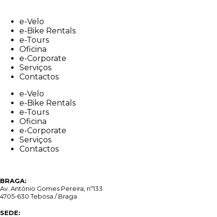
Skip
to
e-Velo
content
e-Bike Rentals
e-Tours
Oficina
e-Corporate
Serviços
Contactos
e-Velo
e-Bike Rentals
e-Tours
Oficina
e-Corporate
Serviços
Contactos
BRAGA:
Av. António Gomes Pereira, nº133
4705-630 Tebosa / Braga
SEDE: