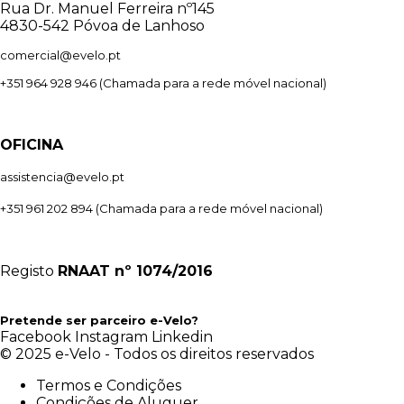
Rua Dr. Manuel Ferreira nº145
4830-542 Póvoa de Lanhoso
comercial@evelo.pt
+351 964 928 946
(Chamada para a rede móvel nacional)
OFICINA
assistencia@evelo.pt
+351 961 202 894
(Chamada para a rede móvel nacional)
Registo
RNAAT
nº 1074/2016
Pretende ser parceiro e-Velo?
Facebook
Instagram
Linkedin
© 2025 e-Velo - Todos os direitos reservados
Termos e Condições
Condições de Aluguer