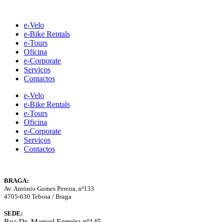
Skip
to
e-Velo
content
e-Bike Rentals
e-Tours
Oficina
e-Corporate
Serviços
Contactos
e-Velo
e-Bike Rentals
e-Tours
Oficina
e-Corporate
Serviços
Contactos
BRAGA:
Av. António Gomes Pereira, nº133
4705-630 Tebosa / Braga
SEDE:
Rua Dr. Manuel Ferreira nº145