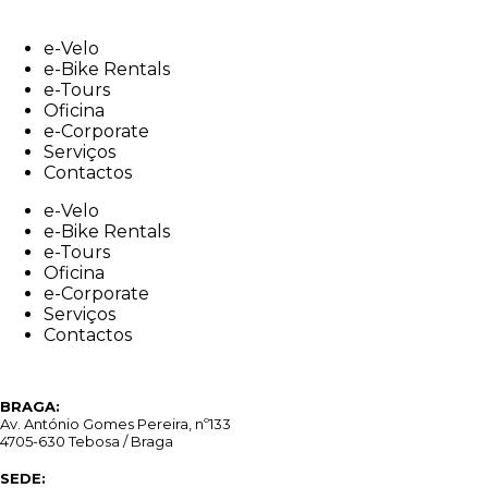
Skip
to
e-Velo
content
e-Bike Rentals
e-Tours
Oficina
e-Corporate
Serviços
Contactos
e-Velo
e-Bike Rentals
e-Tours
Oficina
e-Corporate
Serviços
Contactos
BRAGA:
Av. António Gomes Pereira, nº133
4705-630 Tebosa / Braga
SEDE: