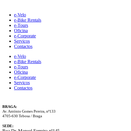
Skip
to
e-Velo
content
e-Bike Rentals
e-Tours
Oficina
e-Corporate
Serviços
Contactos
e-Velo
e-Bike Rentals
e-Tours
Oficina
e-Corporate
Serviços
Contactos
BRAGA:
Av. António Gomes Pereira, nº133
4705-630 Tebosa / Braga
SEDE:
Rua Dr. Manuel Ferreira nº145